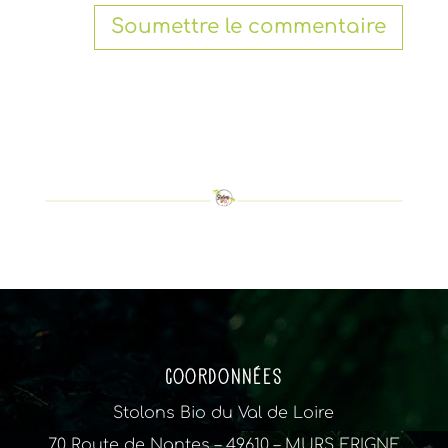
Soumettre le commentaire
Coordonnées
Stolons Bio du Val de Loire
70 Route de Nantes – 49610 – MURS ERIGNE